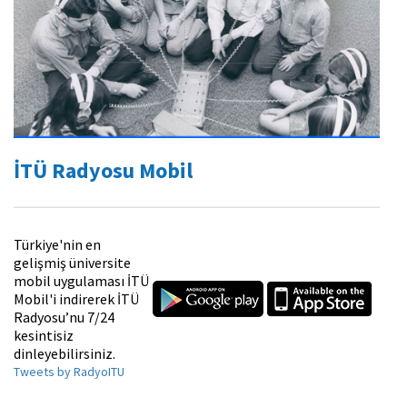
İTÜ Radyosu Mobil
Türkiye'nin en
gelişmiş üniversite
mobil uygulaması İTÜ
Mobil'i indirerek İTÜ
Radyosu’nu 7/24
kesintisiz
dinleyebilirsiniz.
Tweets by RadyoITU