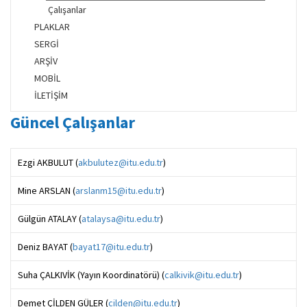
Çalışanlar
PLAKLAR
SERGİ
ARŞİV
MOBİL
İLETİŞİM
Güncel Çalışanlar
Ezgi AKBULUT (
akbulutez@itu.edu.tr
)
Mine ARSLAN (
arslanm15@itu.edu.tr
)
Gülgün ATALAY (
atalaysa@itu.edu.tr
)
Deniz BAYAT (
bayat17@itu.edu.tr
)
Suha ÇALKIVİK (Yayın Koordinatörü) (
calkivik@itu.edu.tr
)
Demet ÇİLDEN GÜLER (
cilden@itu.edu.tr
)