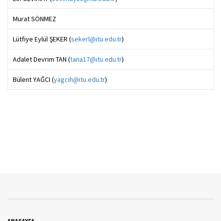
Murat SÖNMEZ
Lütfiye Eylül ŞEKER (
sekerl@itu.edu.tr
)
Adalet Devrim TAN (
tana17@itu.edu.tr
)
Bülent YAĞCI (
yagcih@itu.edu.tr
)
ANASAYFA