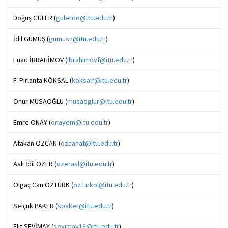
Doğuş GÜLER (
gulerdo@itu.edu.tr
)
İdil GÜMÜŞ (
gumusn@itu.edu.tr
)
Fuad İBRAHİMOV (
ibrahimovf@itu.edu.tr
)
F. Pırlanta KÖKSAL (
koksalf@itu.edu.tr
)
Onur MUSAOĞLU (
musaoglur@itu.edu.tr
)
Emre ONAY (
onayem@itu.edu.tr
)
Atakan ÖZCAN (
ozcanat@itu.edu.tr
)
Aslı İdil ÖZER (
ozerasl@itu.edu.tr
)
Olgaç Can ÖZTÜRK (
ozturkol@itu.edu.tr
)
Selçuk PAKER (
spaker@itu.edu.tr
)
Elif SEVİMAY (
sevimay18@itu.edu.tr
)