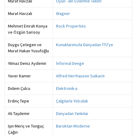
Murat Havzalı
Oyun - Bir Evlenme Teklifi
Murat Havzalı
Wagner
Mehmet Emrah Konya
Rock Properties
ve Özgün Sarısoy
Duygu Çetegen ve
Konuklarımızla Dünyadan İTÜ'ye
Murat Hakan Yusufoğlu
Yılmaz Deniz Aydemir
İnformal Denge
Yaver Kamer
Alfred Herrhausen Suikastı
Didem Çulcu
Elektronik-a
Erdinç Tepe
Çalgılarla Yolculuk
Ali Taşdemir
Dünyadan Yankılar
Işın Meriç ve Tonguç
Baroktan Moderne
Çağın