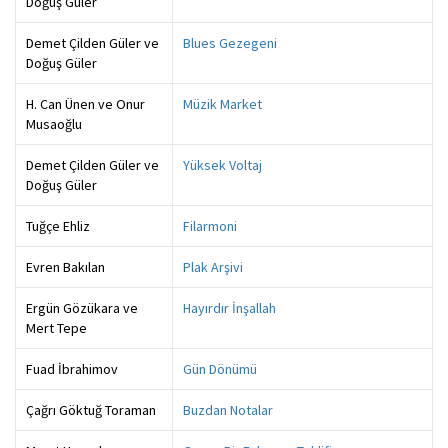
Doğuş Güler
Demet Çilden Güler ve
Blues Gezegeni
Doğuş Güler
H. Can Ünen ve Onur
Müzik Market
Musaoğlu
Demet Çilden Güler ve
Yüksek Voltaj
Doğuş Güler
Tuğçe Ehliz
Filarmoni
Evren Bakılan
Plak Arşivi
Ergün Gözükara ve
Hayırdır İnşallah
Mert Tepe
Fuad İbrahimov
Gün Dönümü
Çağrı Göktuğ Toraman
Buzdan Notalar