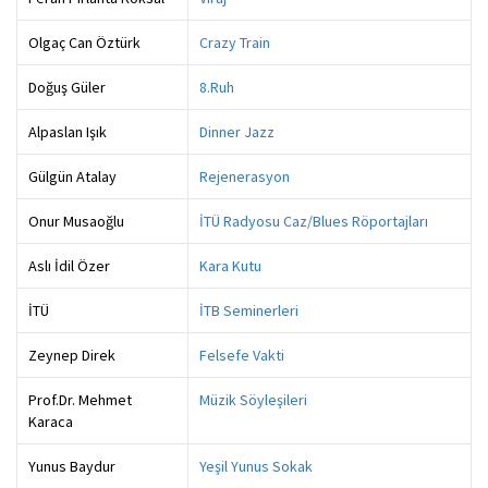
Olgaç Can Öztürk
Crazy Train
Doğuş Güler
8.Ruh
Alpaslan Işık
Dinner Jazz
Gülgün Atalay
Rejenerasyon
Onur Musaoğlu
İTÜ Radyosu Caz/Blues Röportajları
Aslı İdil Özer
Kara Kutu
İTÜ
İTB Seminerleri
Zeynep Direk
Felsefe Vakti
Prof.Dr. Mehmet
Müzik Söyleşileri
Karaca
Yunus Baydur
Yeşil Yunus Sokak