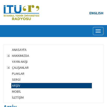
ENGLISH
Toggl
naviga
ANASAYFA
HAKKIMIZDA
YAYIN AKIŞI
ÇALIŞANLAR
PLAKLAR
SERGİ
ARŞİV
MOBİL
İLETİŞİM
Arşiv