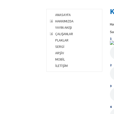
K
ANASAYFA
HAKKIMIZDA
Ha
YAYIN AKIŞI
Su
ÇALIŞANLAR
1
PLAKLAR
SERGİ
ARŞİV
MOBİL
2
İLETİŞİM
3
4