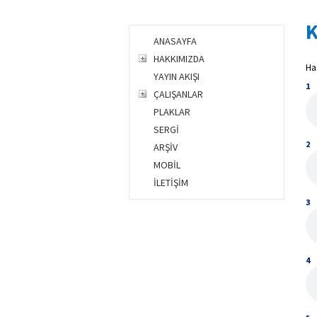
K
ANASAYFA
HAKKIMIZDA
Ha
YAYIN AKIŞI
1
ÇALIŞANLAR
PLAKLAR
SERGİ
2
ARŞİV
MOBİL
İLETİŞİM
3
4